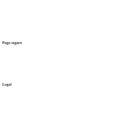
> Gastos de envío
> Tienda física
> Condiciones generales
> Envíos y devoluciones
Pago seguro
> Tarjeta de Crédito
> Paypal
> Bizum
Legal
> Política de privacidad
> Política de cookies
> Aviso legal