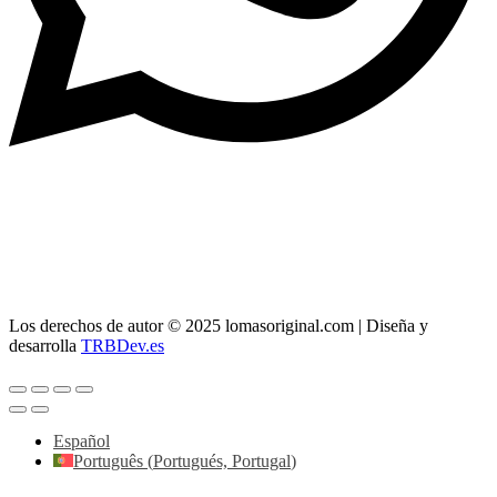
> Whatsapp: 608 59 37 73
> Teléfono:
956 11 64 42
> Mail:
info@lomasoriginal.com
Los derechos de autor © 2025 lomasoriginal.com | Diseña y
desarrolla
TRBDev.es
Español
Português
(
Portugués, Portugal
)