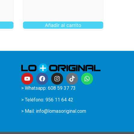
Añadir al carrito
> Whatsapp: 608 59 37 73
> Teléfono:
956 11 64 42
> Mail:
info@lomasoriginal.com