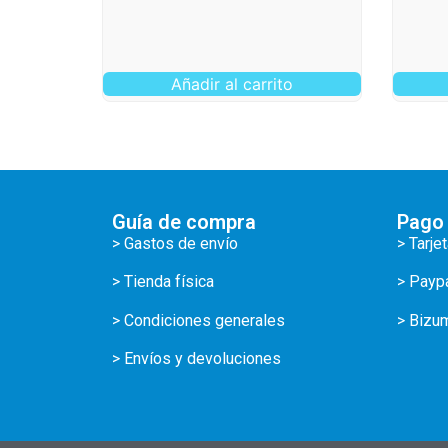
Añadir al carrito
Guía de compra
Pago
> Gastos de envío
> Tarje
> Tienda física
> Payp
> Condiciones generales
> Bizu
> Envíos y devoluciones