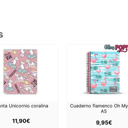
s
nta Unicornio coralina
Cuaderno flamenco Oh My
A5
11,90
€
9,95
€