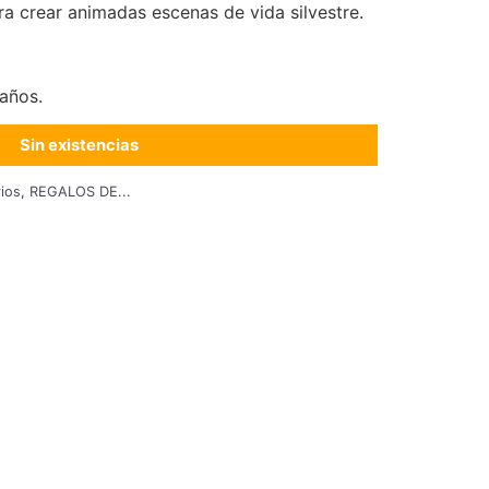
a crear animadas escenas de vida silvestre.
años.
Sin existencias
ios
,
REGALOS DE...