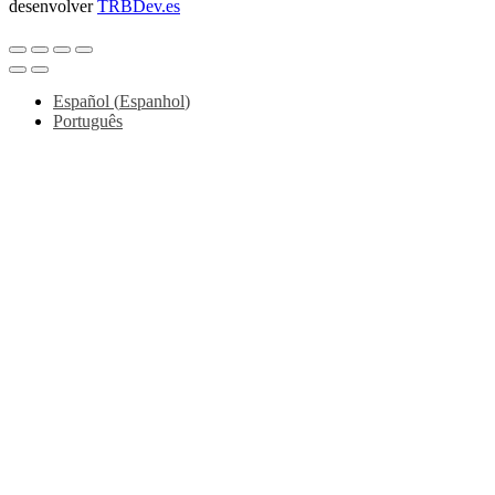
desenvolver
TRBDev.es
Español
(
Espanhol
)
Português