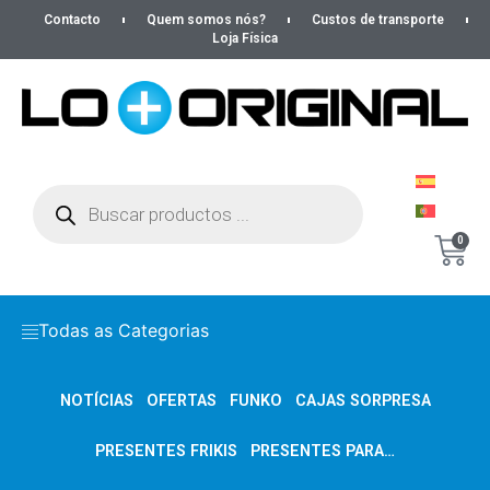
Contacto
Quem somos nós?
Custos de transporte
Loja Física
0
Todas as Categorias
NOTÍCIAS
OFERTAS
FUNKO
CAJAS SORPRESA
PRESENTES FRIKIS
PRESENTES PARA…