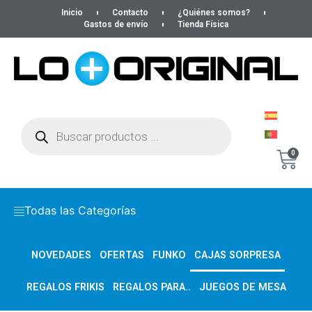
Inicio
Contacto
¿Quiénes somos?
Gastos de envío
Tienda Física
0
Todas las Categorías
NOVEDADES
OFERTAS
FUNKO
CAJAS SORPRESA
REGALOS FRIKIS
REGALOS PARA..
JUEGOS DE MESA