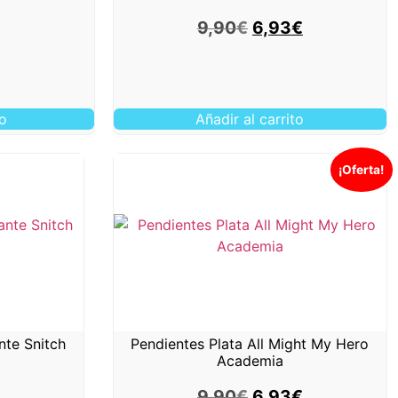
9,90
€
6,93
€
to
Añadir al carrito
¡Oferta!
nte Snitch
Pendientes Plata All Might My Hero
Academia
9,90
€
6,93
€