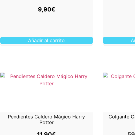
9,90
€
Añadir al carrito
A
Pendientes Caldero Mágico Harry
Colgante C
Potter
11,90
€
59