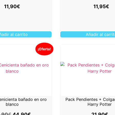
11,90
€
11,95
€
ñadir al carrito
Añadir al carri
¡Oferta!
enicienta bañado en oro
Pack Pendientes + Colga
blanco
Harry Potter
,90
€
44,90
€
21,90
€