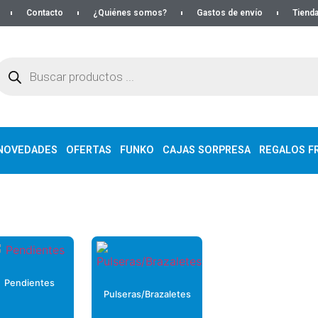
Contacto
¿Quiénes somos?
Gastos de envío
Tienda
NOVEDADES
OFERTAS
FUNKO
CAJAS SORPRESA
REGALOS FR
Pendientes
Pulseras/Brazaletes