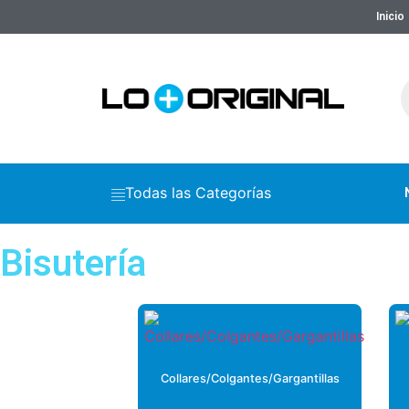
Inicio
Todas las Categorías
Bisutería
Collares/Colgantes/Gargantillas