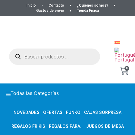
Inicio
Contacto
¿Quiénes somos?
Gastos de envío
Tienda Física
0
Todas las Categorías
NOVEDADES
OFERTAS
FUNKO
CAJAS SORPRESA
REGALOS FRIKIS
REGALOS PARA..
JUEGOS DE MESA