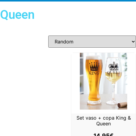
Queen
Set vaso + copa King &
Queen
14,95
€