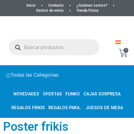
Inicio
Contacto
¿Quiénes somos?
Gastos de envío
Tienda Física
1
Todas las Categorías
NOVEDADES
OFERTAS
FUNKO
CAJAS SORPRESA
REGALOS FRIKIS
REGALOS PARA..
JUEGOS DE MESA
Poster frikis