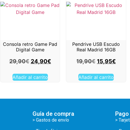
Consola retro Game Pad
Pendrive USB Escudo
Digital Game
Real Madrid 16GB
29,90
€
24,90
€
19,90
€
15,95
€
Añadir al carrito
Añadir al carrito
Guía de compra
Pago
> Gastos de envío
> Tarje