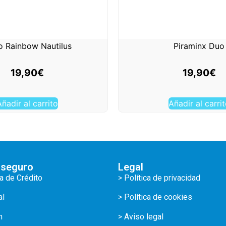
 Rainbow Nautilus
Piraminx Duo
19,90
€
19,90
€
ñadir al carrito
Añadir al carri
 seguro
Legal
ta de Crédito
> Política de privacidad
al
> Política de cookies
m
> Aviso legal