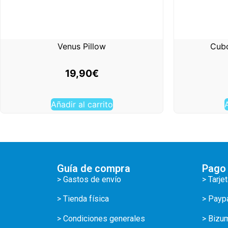
Venus Pillow
Cubo
19,90
€
Añadir al carrito
A
Guía de compra
Pago
> Gastos de envío
> Tarje
> Tienda física
> Payp
> Condiciones generales
> Bizu