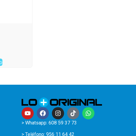
to
> Whatsapp: 608 59 37 73
> Teléfono:
956 11 64 42