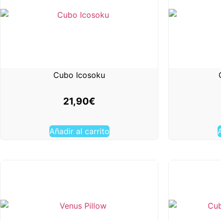
Cubo Icosoku
21,90
€
Añadir al carrito
A