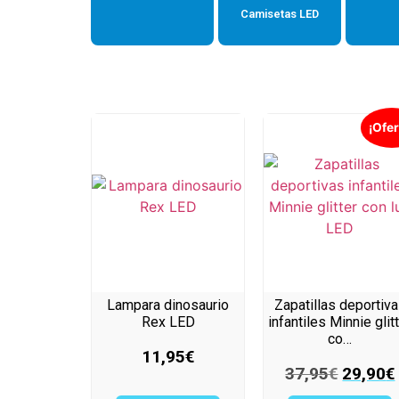
Camisetas LED
¡Ofer
Lampara dinosaurio
Zapatillas deportiv
Rex LED
infantiles Minnie glit
co…
11,95
€
37,95
€
29,90
€