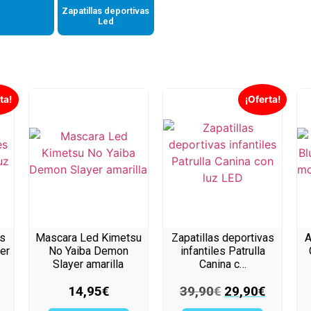
Zapatillas deportivas
Led
ta!
¡Oferta!
as
Mascara Led Kimetsu
Zapatillas deportivas
A
ter
No Yaiba Demon
infantiles Patrulla
Slayer amarilla
Canina c…
14,95
€
39,90
€
29,90
€