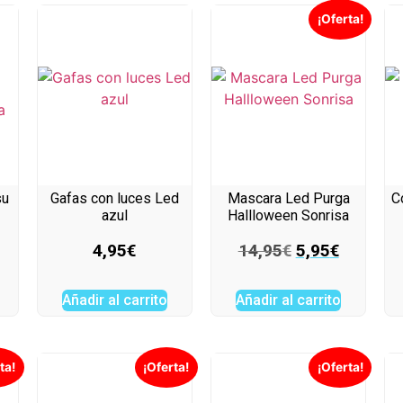
¡Oferta!
su
Gafas con luces Led
Mascara Led Purga
C
azul
Hallloween Sonrisa
4,95
€
14,95
€
5,95
€
Añadir al carrito
Añadir al carrito
ta!
¡Oferta!
¡Oferta!