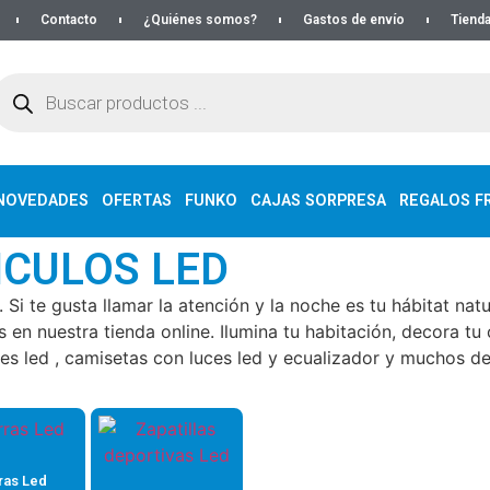
Contacto
¿Quiénes somos?
Gastos de envío
Tienda
NOVEDADES
OFERTAS
FUNKO
CAJAS SORPRESA
REGALOS FR
ICULOS LED
Si te gusta llamar la atención y la noche es tu hábitat natu
en nuestra tienda online. Ilumina tu habitación, decora tu 
s led , camisetas con luces led y ecualizador y muchos de
ras Led