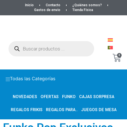
Inicio
Contacto
¿Quiénes somos?
Gastos de envío
Tienda Física
0
Todas las Categorías
NOVEDADES
OFERTAS
FUNKO
CAJAS SORPRESA
REGALOS FRIKIS
REGALOS PARA..
JUEGOS DE MESA