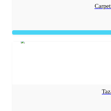
Carpet
Taz