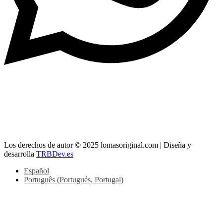
> Whatsapp: 608 59 37 73
> Teléfono:
956 11 64 42
> Mail:
info@lomasoriginal.com
Los derechos de autor © 2025 lomasoriginal.com | Diseña y
desarrolla
TRBDev.es
Español
Português
(
Portugués, Portugal
)