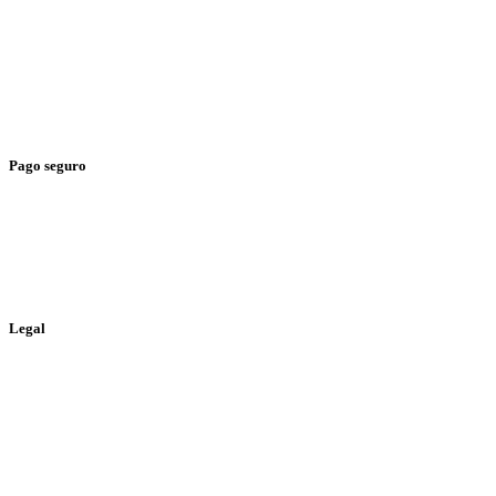
> Gastos de envío
> Tienda física
> Condiciones generales
> Envíos y devoluciones
Pago seguro
> Tarjeta de Crédito
> Paypal
> Bizum
Legal
> Política de privacidad
> Política de cookies
> Aviso legal