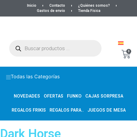
Inicio
Contacto
¿Quiénes somos?
Gastos de envío
Tienda Física
0
Todas las Categorías
NOVEDADES
OFERTAS
FUNKO
CAJAS SORPRESA
REGALOS FRIKIS
REGALOS PARA..
JUEGOS DE MESA
Dark Horse