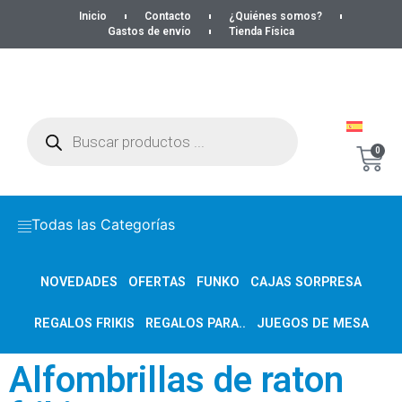
Inicio
Contacto
¿Quiénes somos?
Gastos de envío
Tienda Física
0
Todas las Categorías
NOVEDADES
OFERTAS
FUNKO
CAJAS SORPRESA
REGALOS FRIKIS
REGALOS PARA..
JUEGOS DE MESA
Alfombrillas de raton