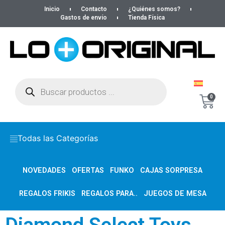
Inicio
Contacto
¿Quiénes somos?
Gastos de envío
Tienda Física
0
Todas las Categorías
NOVEDADES
OFERTAS
FUNKO
CAJAS SORPRESA
REGALOS FRIKIS
REGALOS PARA..
JUEGOS DE MESA