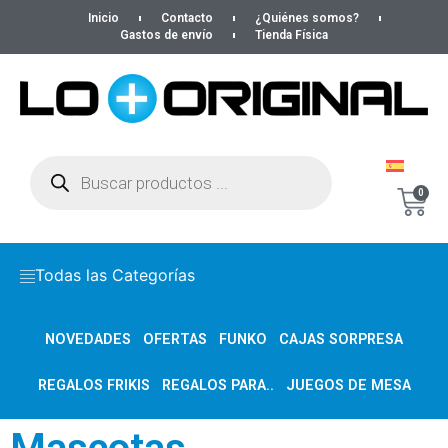
Inicio
Contacto
¿Quiénes somos?
Gastos de envío
Tienda Física
0
Todas las Categorías
NOVEDADES
OFERTAS
FUNKO
CAJAS SORPRESA
REGALOS FRIKIS
REGALOS PARA..
JUEGOS DE MESA