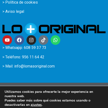
> Política de cookies
> Aviso legal
> Whatsapp: 608 59 37 73
> Teléfono:
956 11 64 42
> Mail:
info@lomasoriginal.com
Los derechos de autor © 2025 lomasoriginal.com | Diseña y
Utilizamos cookies para ofrecerte la mejor experiencia en
desarrolla
TRBDev.es
nuestra web.
Puedes saber más sobre qué cookies estamos usando o
desactivarlas en
ajustes
.