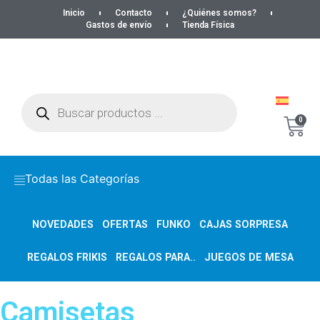
Inicio
Contacto
¿Quiénes somos?
Gastos de envío
Tienda Física
0
Todas las Categorías
NOVEDADES
OFERTAS
FUNKO
CAJAS SORPRESA
REGALOS FRIKIS
REGALOS PARA..
JUEGOS DE MESA
Camisetas