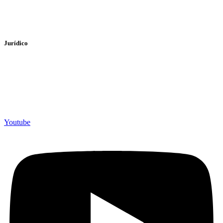
> PayPal
> Bizum
Jurídico
> Política de Privacidade
> Política de cookies
> Aviso legal
Youtube