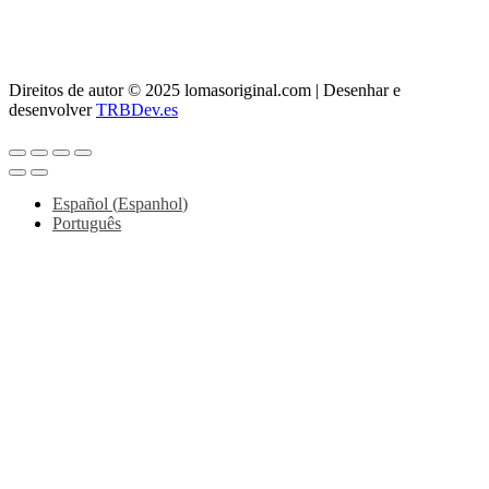
> Telefone:
956 11 64 42
> Correio:
info@lomasoriginal.com
Direitos de autor © 2025 lomasoriginal.com | Desenhar e
desenvolver
TRBDev.es
Español
(
Espanhol
)
Português