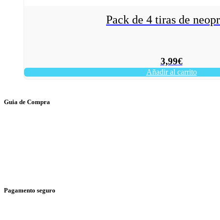
Pack de 4 tiras de neop
3,99
€
Añadir al carrito
Guia de Compra
> Custos de transporte
> Loja física
> Condições gerais
> Envio e Devoluções
Pagamento seguro
> Cartão de Crédito