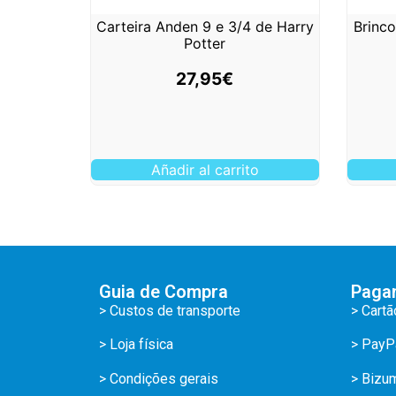
Carteira Anden 9 e 3/4 de Harry
Brinc
Potter
27,95
€
Añadir al carrito
Guia de Compra
Paga
> Custos de transporte
> Cartã
> Loja física
> PayP
> Condições gerais
> Bizu