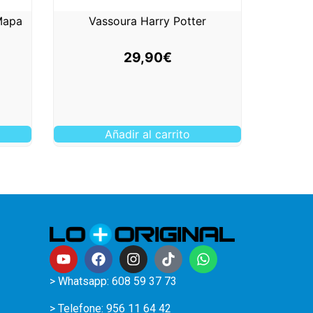
 Mapa
Vassoura Harry Potter
29,90
€
Añadir al carrito
> Whatsapp: 608 59 37 73
> Telefone:
956 11 64 42