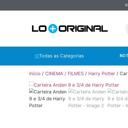
C
Todas as Categorias
NOT
Início
/
CINEMA / FILMES
/
Harry Potter
/ Car