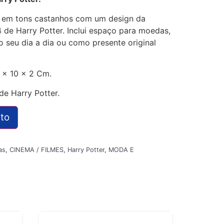
te em tons castanhos com um design da
 de Harry Potter. Inclui espaço para moedas,
 o seu dia a dia ou como presente original
 x 10 x 2 Cm.
de Harry Potter.
ito
as
,
CINEMA / FILMES
,
Harry Potter
,
MODA E