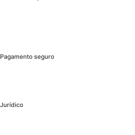
> Custos de transporte
> Loja física
> Condições gerais
> Envio e Devoluções
Pagamento seguro
> Cartão de Crédito
> PayPal
> Bizum
Jurídico
> Política de Privacidade
> Política de cookies
> Aviso legal