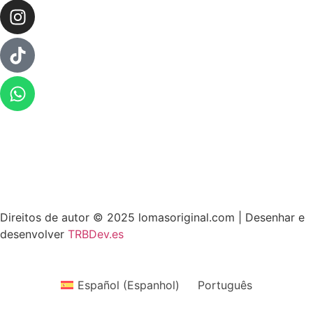
> Whatsapp: 608 59 37 73
> Telefone:
956 11 64 42
> Correio:
info@lomasoriginal.com
Direitos de autor © 2025 lomasoriginal.com | Desenhar e
desenvolver
TRBDev.es
Español
(
Espanhol
)
Português