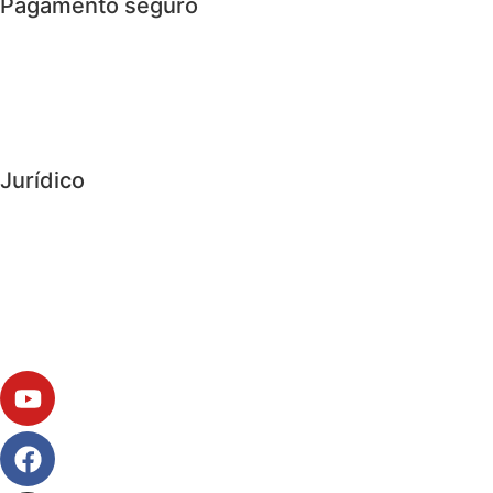
Pagamento seguro
> Cartão de Crédito
> PayPal
> Bizum
Jurídico
> Política de Privacidade
> Política de cookies
> Aviso legal