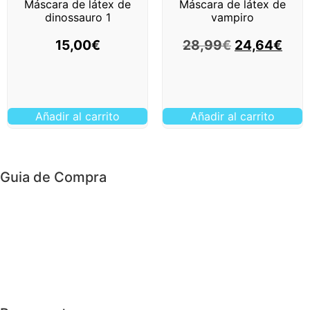
Máscara de látex de
Máscara de látex de
dinossauro 1
vampiro
15,00
€
28,99
€
24,64
€
Añadir al carrito
Añadir al carrito
Guia de Compra
> Custos de transporte
> Loja física
> Condições gerais
> Envio e Devoluções