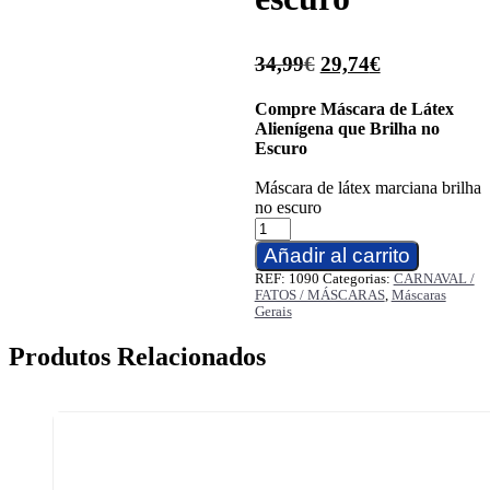
O
O
34,99
€
29,74
€
preço
preço
Compre Máscara de Látex
original
atual
Alienígena que Brilha no
Escuro
era:
é:
Máscara de látex marciana brilha
34,99€.
29,74€.
no escuro
Quantidade
de
Añadir al carrito
Máscara
REF:
1090
Categorias:
CARNAVAL /
de
FATOS / MÁSCARAS
,
Máscaras
látex
Gerais
Marciano
brilha
Produtos Relacionados
no
escuro