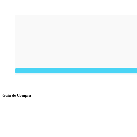
Guia de Compra
> Custos de transporte
> Loja física
> Condições gerais