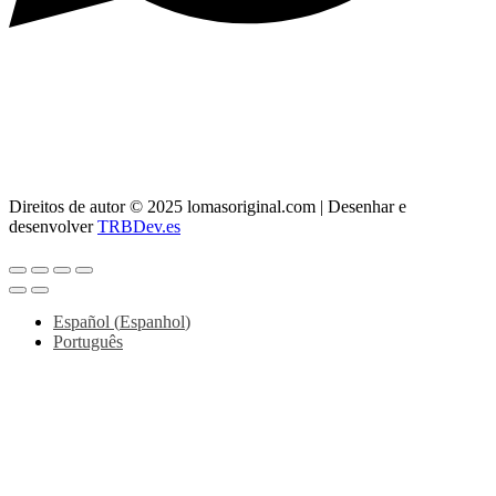
> Whatsapp: 608 59 37 73
> Telefone:
956 11 64 42
> Correio:
info@lomasoriginal.com
Direitos de autor © 2025 lomasoriginal.com | Desenhar e
desenvolver
TRBDev.es
Español
(
Espanhol
)
Português