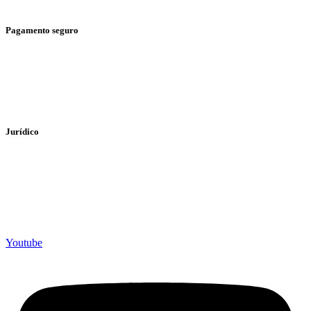
> Envio e Devoluções
Pagamento seguro
> Cartão de Crédito
> PayPal
> Bizum
Jurídico
> Política de Privacidade
> Política de cookies
> Aviso legal
Youtube