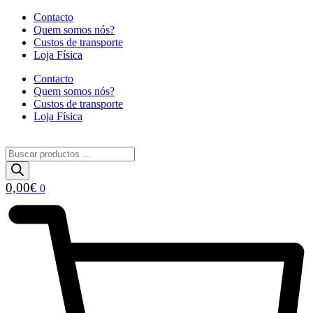
Saltar
Contacto
para
Quem somos nós?
o
Custos de transporte
conteúdo
Loja Física
Contacto
Quem somos nós?
Custos de transporte
Loja Física
Pesquisa
de
produtos
0,00
€
0