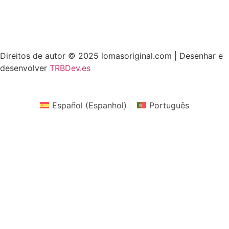
> Telefone:
956 11 64 42
> Correio:
info@lomasoriginal.com
Direitos de autor © 2025 lomasoriginal.com | Desenhar e
desenvolver
TRBDev.es
Español
(
Espanhol
)
Português