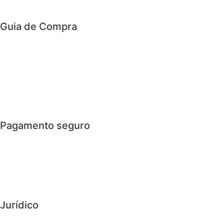
Guia de Compra
> Custos de transporte
> Loja física
> Condições gerais
> Envio e Devoluções
Pagamento seguro
> Cartão de Crédito
> PayPal
> Bizum
Jurídico
> Política de Privacidade