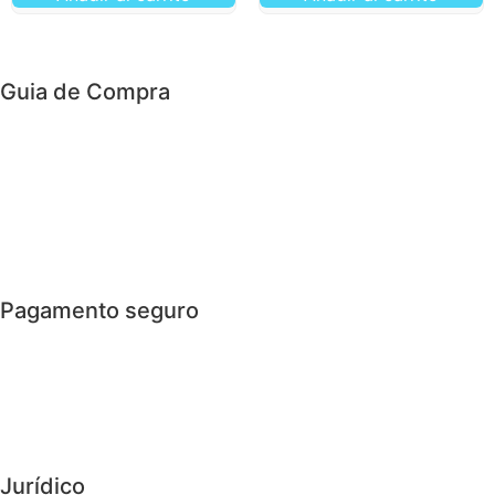
Guia de Compra
> Custos de transporte
> Loja física
> Condições gerais
> Envio e Devoluções
Pagamento seguro
> Cartão de Crédito
> PayPal
> Bizum
Jurídico