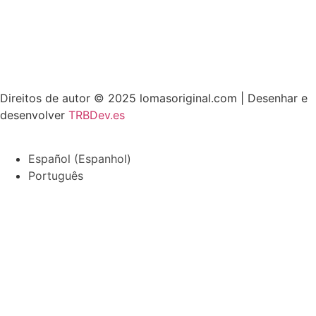
> Telefone:
956 11 64 42
> Correio:
info@lomasoriginal.com
Direitos de autor © 2025 lomasoriginal.com | Desenhar e
desenvolver
TRBDev.es
Español
(
Espanhol
)
Português