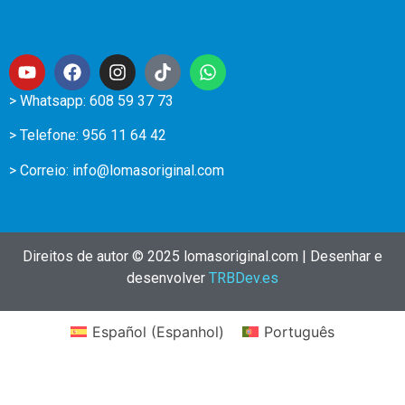
> Whatsapp: 608 59 37 73
> Telefone:
956 11 64 42
> Correio:
info@lomasoriginal.com
Direitos de autor © 2025 lomasoriginal.com | Desenhar e
desenvolver
TRBDev.es
Español
(
Espanhol
)
Português