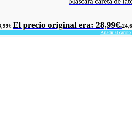
Mascara careta de la
El precio original era: 28,99€.
8,99
€
24,
Añadir al carrito