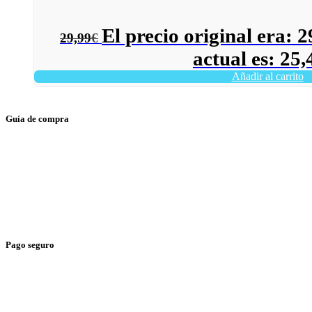
El precio original era: 2
29,99
€
actual es: 25,
Añadir al carrito
Guía de compra
> Gastos de envío
> Tienda física
> Condiciones generales
> Envíos y devoluciones
Pago seguro
> Tarjeta de Crédito
> Paypal