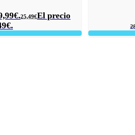
9,99€.
El precio
25,49
€
49€.
2