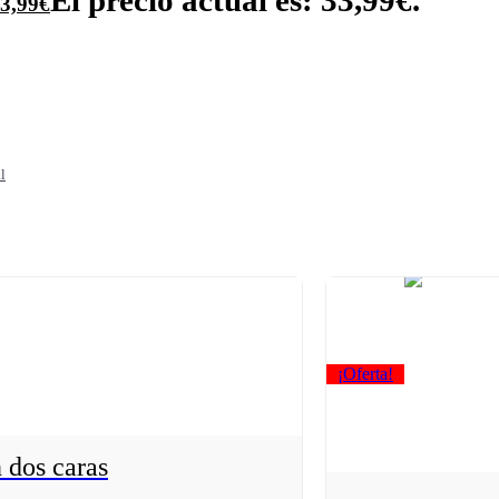
El precio actual es: 33,99€.
3,99
€
l
¡Oferta!
 dos caras