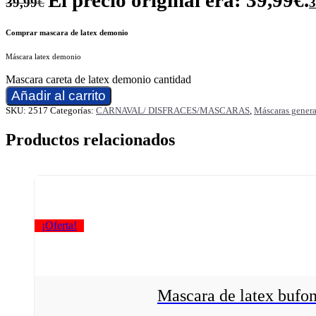
El precio original era: 39,99€.
39,99
€
3
Comprar mascara de latex demonio
Máscara latex demonio
Mascara careta de latex demonio cantidad
Añadir al carrito
SKU:
2517
Categorías:
CARNAVAL/ DISFRACES/MASCARAS
,
Máscaras genera
Productos relacionados
¡Oferta!
Mascara de latex bufon