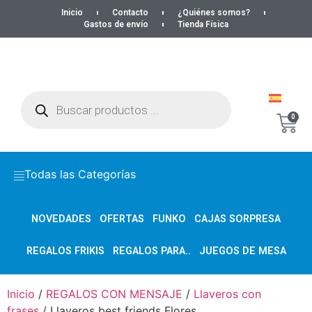
Inicio
Contacto
¿Quiénes somos?
Gastos de envío
Tienda Física
0
Todas las Categorías
NOVEDADES
OFERTAS
FUNKO
CAJAS SORPRESA
REGALOS FRIKIS
REGALOS PARA..
JUEGOS DE MESA
Inicio
/
REGALOS CON MENSAJE
/
Llaveros con
frases
/ Llaveros best friends Flores