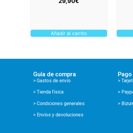
29,90
€
Añadir al carrito
Guía de compra
Pago
> Gastos de envío
> Tarje
> Tienda física
> Payp
> Condiciones generales
> Bizu
> Envíos y devoluciones