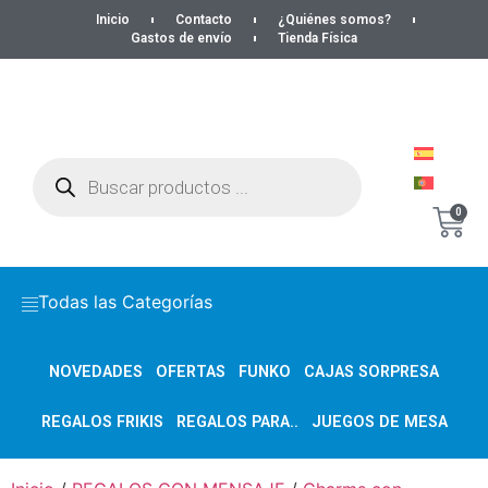
Inicio
Contacto
¿Quiénes somos?
Gastos de envío
Tienda Física
0
Todas las Categorías
NOVEDADES
OFERTAS
FUNKO
CAJAS SORPRESA
REGALOS FRIKIS
REGALOS PARA..
JUEGOS DE MESA