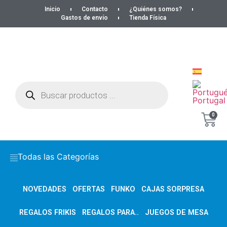
Inicio
Contacto
¿Quiénes somos?
Gastos de envío
Tienda Física
0
Todas las Categorías
NOVEDADES
OFERTAS
FUNKO
CAJAS SORPRESA
REGALOS FRIKIS
REGALOS PARA..
JUEGOS DE MESA