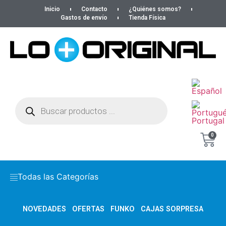
Inicio
Contacto
¿Quiénes somos?
Gastos de envío
Tienda Física
0
Todas las Categorías
NOVEDADES
OFERTAS
FUNKO
CAJAS SORPRESA