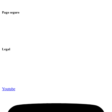
> Envíos y devoluciones
Pago seguro
> Tarjeta de Crédito
> Paypal
> Bizum
Legal
> Política de privacidad
> Política de cookies
> Aviso legal
Youtube