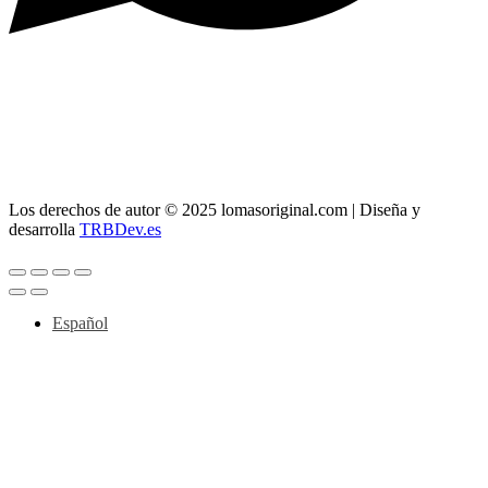
> Whatsapp: 608 59 37 73
> Teléfono:
956 11 64 42
> Mail:
info@lomasoriginal.com
Los derechos de autor © 2025 lomasoriginal.com | Diseña y
desarrolla
TRBDev.es
Español