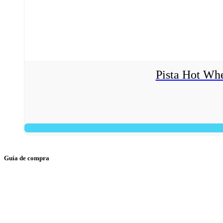
Pista Hot Wh
Guía de compra
> Gastos de envío
> Tienda física
> Condiciones generales