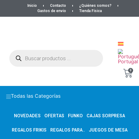
Inicio
Contacto
¿Quiénes somos?
Gastos de envío
Tienda Física
0
Todas las Categorías
NOVEDADES
OFERTAS
FUNKO
CAJAS SORPRESA
REGALOS FRIKIS
REGALOS PARA..
JUEGOS DE MESA