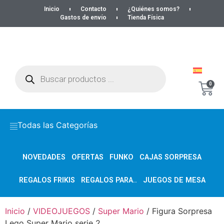
Inicio
Contacto
¿Quiénes somos?
Gastos de envío
Tienda Física
0
Todas las Categorías
NOVEDADES
OFERTAS
FUNKO
CAJAS SORPRESA
REGALOS FRIKIS
REGALOS PARA..
JUEGOS DE MESA
Inicio
/
VIDEOJUEGOS
/
Super Mario
/ Figura Sorpresa
Lego Super Mario serie 2