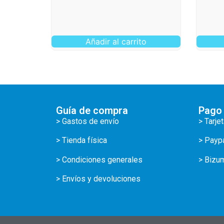
Añadir al carrito
Guía de compra
Pago
> Gastos de envío
> Tarje
> Tienda física
> Payp
> Condiciones generales
> Bizu
> Envíos y devoluciones