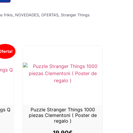
 frikis
,
NOVEDADES
,
OFERTAS
,
Stranger Things
Oferta!
ngs Q
Puzzle Stranger Things 1000
piezas Clementoni ( Poster de
regalo )
19,90
€