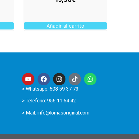
Añadir al carrito
> Whatsapp: 608 59 37 73
> Teléfono:
956 11 64 42
> Mail:
info@lomasoriginal.com