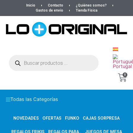
Inicio
Contacto
¿Quiénes somos?
Gastos de envío
Tienda Física
0
Todas las Categorías
NOVEDADES
OFERTAS
FUNKO
CAJAS SORPRESA
REGALOS FRIKIS
REGALOS PARA..
JUEGOS DE MESA