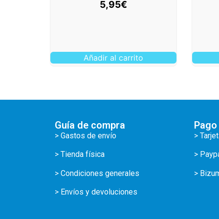
5,95
€
Añadir al carrito
Guía de compra
Pago
> Gastos de envío
> Tarje
> Tienda física
> Payp
> Condiciones generales
> Bizu
> Envíos y devoluciones