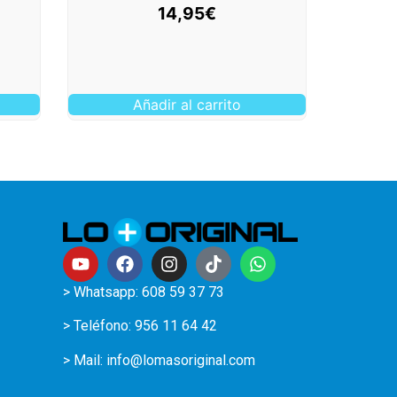
14,95
€
Añadir al carrito
> Whatsapp: 608 59 37 73
> Teléfono:
956 11 64 42
> Mail:
info@lomasoriginal.com