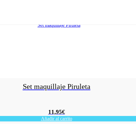
Set maquillaje Piruleta
11,95
€
Añadir al carrito