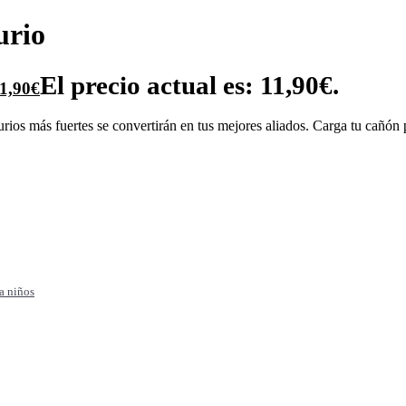
urio
El precio actual es: 11,90€.
1,90
€
ios más fuertes se convertirán en tus mejores aliados. Carga tu cañón p
a niños