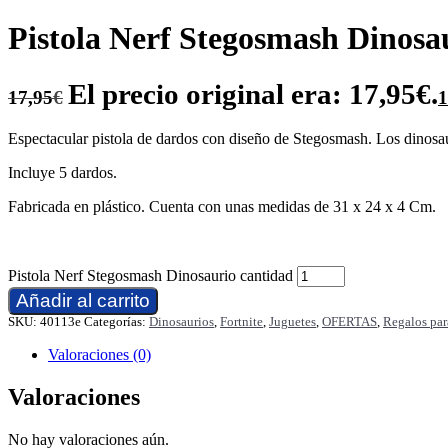
Pistola Nerf Stegosmash Dinosa
El precio original era: 17,95€.
17,95
€
1
Espectacular pistola de dardos con diseño de Stegosmash. Los dinosaur
Incluye 5 dardos.
Fabricada en plástico. Cuenta con unas medidas de 31 x 24 x 4 Cm.
Pistola Nerf Stegosmash Dinosaurio cantidad
Añadir al carrito
SKU:
40113e
Categorías:
Dinosaurios
,
Fortnite
,
Juguetes
,
OFERTAS
,
Regalos par
Valoraciones (0)
Valoraciones
No hay valoraciones aún.