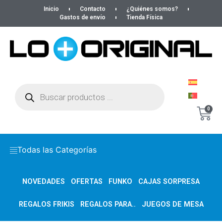
Inicio
Contacto
¿Quiénes somos?
Gastos de envío
Tienda Física
0
Todas las Categorías
NOVEDADES
OFERTAS
FUNKO
CAJAS SORPRESA
REGALOS FRIKIS
REGALOS PARA..
JUEGOS DE MESA