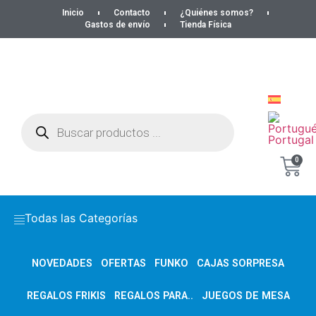
Inicio
Contacto
¿Quiénes somos?
Gastos de envío
Tienda Física
0
Todas las Categorías
NOVEDADES
OFERTAS
FUNKO
CAJAS SORPRESA
REGALOS FRIKIS
REGALOS PARA..
JUEGOS DE MESA