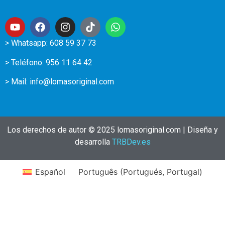
> Whatsapp: 608 59 37 73
> Teléfono:
956 11 64 42
> Mail:
info@lomasoriginal.com
Los derechos de autor © 2025 lomasoriginal.com | Diseña y
desarrolla
TRBDev.es
Español
Português
(
Portugués, Portugal
)