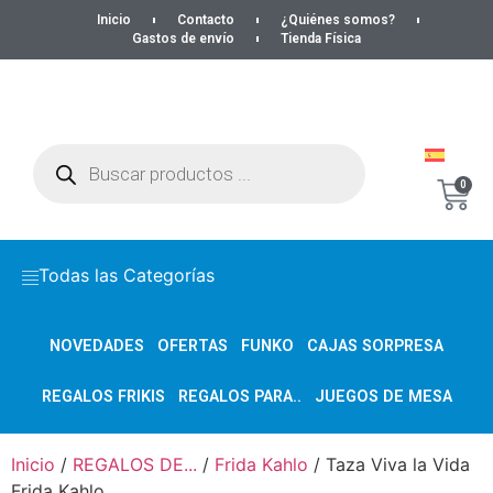
Inicio
Contacto
¿Quiénes somos?
Gastos de envío
Tienda Física
0
Todas las Categorías
NOVEDADES
OFERTAS
FUNKO
CAJAS SORPRESA
REGALOS FRIKIS
REGALOS PARA..
JUEGOS DE MESA
Inicio
/
REGALOS DE...
/
Frida Kahlo
/ Taza Viva la Vida
Frida Kahlo