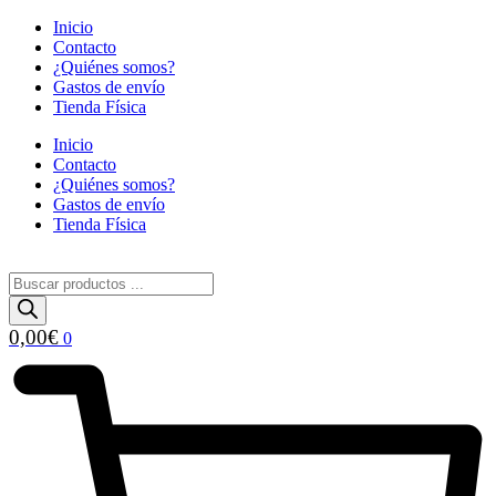
Saltar
Inicio
al
Contacto
contenido
¿Quiénes somos?
Gastos de envío
Tienda Física
Inicio
Contacto
¿Quiénes somos?
Gastos de envío
Tienda Física
Búsqueda
de
productos
0,00
€
0