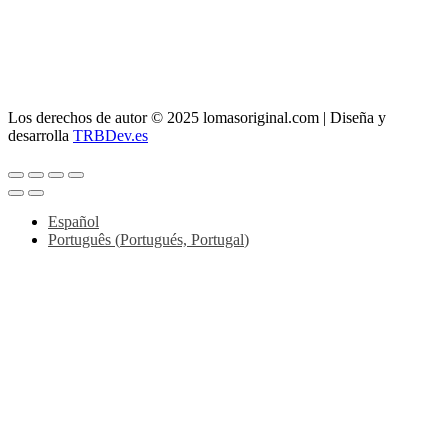
> Whatsapp: 608 59 37 73
> Teléfono:
956 11 64 42
> Mail:
info@lomasoriginal.com
Los derechos de autor © 2025 lomasoriginal.com | Diseña y
desarrolla
TRBDev.es
Español
Português
(
Portugués, Portugal
)