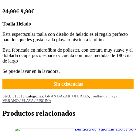
El
El
24,90
€
9,90
€
precio
precio
Toalla Helado
original
actual
Esta espectacular toalla con diseño de helado es el regalo perfecto
era:
es:
para los que les gusta ir a la playa o piscina a la última.
24,90€.
9,90€.
Esta fabricada en microfibra de poliester, con textura muy suave y al
doblarla ocupa poco espacio y cuenta con unas medidas de 180 cm
de largo
Se puede lavar en la lavadora.
Sin existencias
SKU:
11551c
Categorías:
GRAN BAZAR
,
OFERTAS
,
Toallas de playa
,
VERANO / PLAYA / PISCINA
Productos relacionados