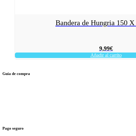
Bandera de Hungria 150 
9,99
€
Añadir al carrito
Guía de compra
> Gastos de envío
> Tienda física
> Condiciones generales
> Envíos y devoluciones
Pago seguro