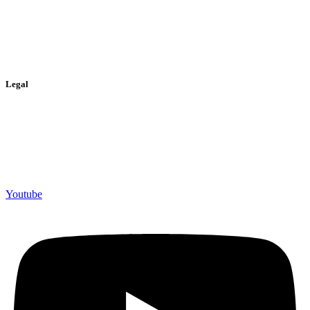
> Tarjeta de Crédito
> Paypal
> Bizum
Legal
> Política de privacidad
> Política de cookies
> Aviso legal
Youtube